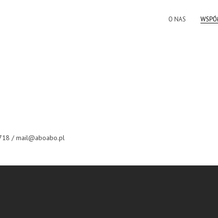
O NAS
WSPÓ
 718 / mail@aboabo.pl